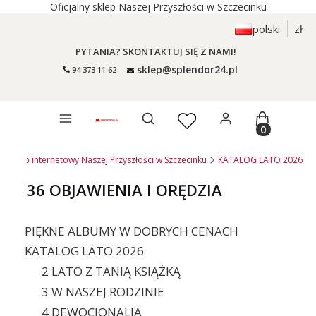
Oficjalny sklep Naszej Przyszłości w Szczecinku
polski
zł
PYTANIA? SKONTAKTUJ SIĘ Z NAMI!
sklep@splendor24.pl
94 373 11 62
Otwórz wyszukiwarkę
Produkty 
 - sklep internetowy Naszej Przyszłości w Szczecinku
KATALOG LATO 2026
36 OBJAWIENIA I ORĘDZIA
PIĘKNE ALBUMY W DOBRYCH CENACH
KATALOG LATO 2026
2 LATO Z TANIĄ KSIĄŻKĄ
3 W NASZEJ RODZINIE
4 DEWOCJONALIA