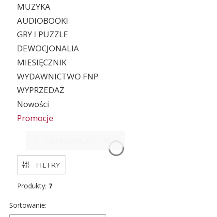
MUZYKA
AUDIOBOOKI
GRY I PUZZLE
DEWOCJONALIA
MIESIĘCZNIK
WYDAWNICTWO FNP
WYPRZEDAŻ
Nowości
Promocje
Koniec menu
KATALOG LATO 2026
FILTRY
Produkty:
7
Lista produktów
Sortowanie: