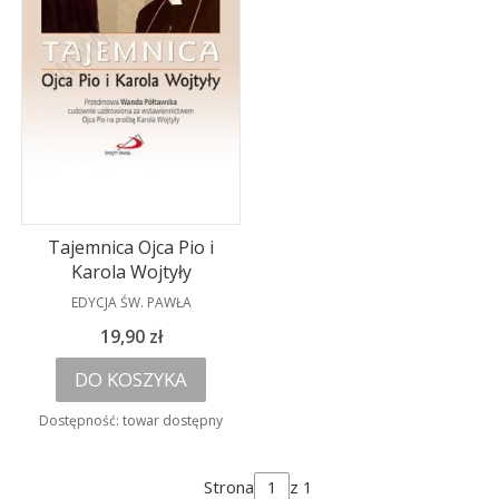
Tajemnica Ojca Pio i
Karola Wojtyły
PRODUCENT
EDYCJA ŚW. PAWŁA
Cena
19,90 zł
DO KOSZYKA
Dostępność:
towar dostępny
Strona
z 1