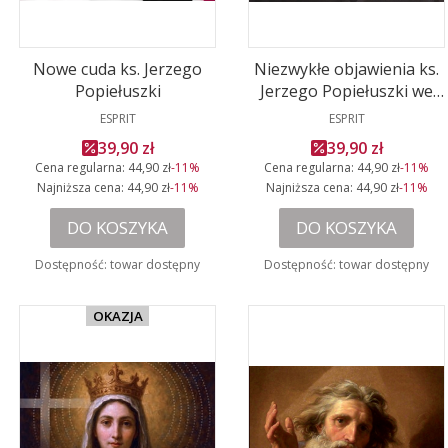
Nowe cuda ks. Jerzego
Niezwykłe objawienia ks.
Popiełuszki
Jerzego Popiełuszki we
PRODUCENT
Włoszech
PRODUCENT
ESPRIT
ESPRIT
Cena promocyjna
Cena promocyjn
39,90 zł
39,90 zł
Cena regularna:
44,90 zł
-11%
Cena regularna:
44,90 zł
-11%
Najniższa cena:
44,90 zł
-11%
Najniższa cena:
44,90 zł
-11%
DO KOSZYKA
DO KOSZYKA
Dostępność:
towar dostępny
Dostępność:
towar dostępny
OKAZJA