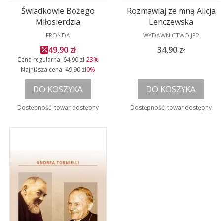
Świadkowie Bożego
Rozmawiaj ze mną Alicja
Miłosierdzia
Lenczewska
PRODUCENT
PRODUCENT
FRONDA
WYDAWNICTWO JP2
Cena promocyjna
Cena
49,90 zł
34,90 zł
Cena regularna:
64,90 zł
-23%
Najniższa cena:
49,90 zł
0%
DO KOSZYKA
DO KOSZYKA
Dostępność:
towar dostępny
Dostępność:
towar dostępny