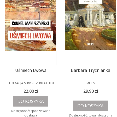
Uśmiech Lwowa
Barbara Tryźnianka
PRODUCENT
PRODUCENT
FUNDACJA SERVIRE VERITATI IEN
MILES
Cena
Cena
22,00 zł
29,90 zł
DO KOSZYKA
DO KOSZYKA
Dostępność:
spodziewana
dostawa
Dostępność:
towar dostępny