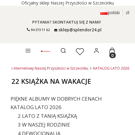
Oficjalny sklep Naszej Przyszłości w Szczecinku
polski
zł
PYTANIA? SKONTAKTUJ SIĘ Z NAMI!
sklep@splendor24.pl
94 373 11 62
Otwórz wyszukiwarkę
Produkty 
 - sklep internetowy Naszej Przyszłości w Szczecinku
KATALOG LATO 2026
22 KSIĄŻKA NA WAKACJE
PIĘKNE ALBUMY W DOBRYCH CENACH
KATALOG LATO 2026
2 LATO Z TANIĄ KSIĄŻKĄ
3 W NASZEJ RODZINIE
4 DEWOCJONALIA