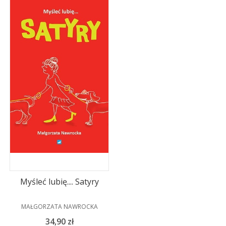
Myśleć lubię.... Satyry
PRODUCENT
MAŁGORZATA NAWROCKA
Cena
34,90 zł