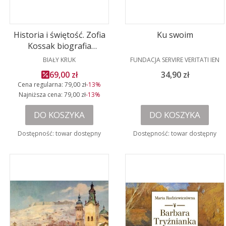
Historia i świętość. Zofia
Ku swoim
Kossak biografia
ilustrowana
PRODUCENT
PRODUCENT
BIAŁY KRUK
FUNDACJA SERVIRE VERITATI IEN
Cena promocyjna
Cena
69,00 zł
34,90 zł
Cena regularna:
79,00 zł
-13%
Najniższa cena:
79,00 zł
-13%
DO KOSZYKA
DO KOSZYKA
Dostępność:
towar dostępny
Dostępność:
towar dostępny