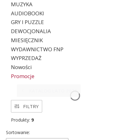
MUZYKA
AUDIOBOOKI
GRY I PUZZLE
DEWOCJONALIA
MIESIĘCZNIK
WYDAWNICTWO FNP
WYPRZEDAŻ
Nowości
Promocje
Koniec menu
KATALOG LATO 2026
FILTRY
Produkty:
9
Lista produktów
Sortowanie: