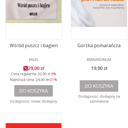
Wśród puszcz i bagien
Gorzka pomarańcza
PRODUCENT
PRODUCENT
MILES
BERNARDINUM
Cena promocyjna
Cena
29,00 zł
19,90 zł
Cena regularna:
32,00 zł
-9%
Najniższa cena:
24,00 zł
+21%
DO KOSZYKA
DO KOSZYKA
Dostępność:
dostępny na
Dostępność:
towar dostępny
zamówienie