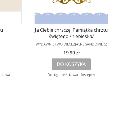
bu
Ja Ciebie chrzczę. Pamiątka chrztu
świętego /niebieska/
PRODUCENT
WYDAWNICTWO DIECEZJALNE SANDOMIERZ
Cena
19,90 zł
DO KOSZYKA
ostawa
Dostępność:
towar dostępny