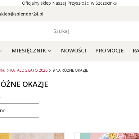
Oficjalny sklep Naszej Przyszłości w Szczecinku
sklep@splendor24.pl
MIESIĘCZNIK
NOWOŚCI
PROMOCJE
RA
nku
KATALOG LATO 2026
9 NA RÓŻNE OKAZJE
RÓŻNE OKAZJE
produktów
:
ne