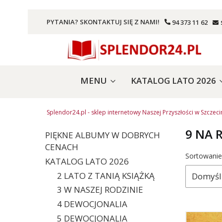
PYTANIA? SKONTAKTUJ SIĘ Z NAMI!
94 373 11 62
MENU
KATALOG LATO 2026
Splendor24.pl - sklep internetowy Naszej Przyszłości w Szczeci
9 NA 
PIĘKNE ALBUMY W DOBRYCH
CENACH
Lista 
Sortowanie
KATALOG LATO 2026
2 LATO Z TANIĄ KSIĄŻKĄ
Domyśl
3 W NASZEJ RODZINIE
4 DEWOCJONALIA
5 DEWOCJONALIA