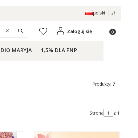
polski
zł
Produkty w k
Zaloguj się
Ulubione
Wyczyść
Szukaj
DIO MARYJA
1,5% DLA FNP
KONTAKT
Produkty:
7
Strona
z 1