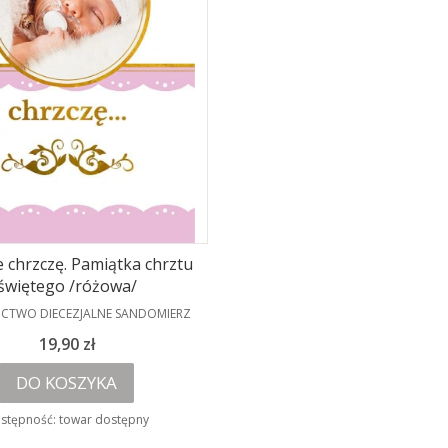
e chrzczę. Pamiątka chrztu
świętego /różowa/
NT
CTWO DIECEZJALNE SANDOMIERZ
Cena
19,90 zł
DO KOSZYKA
stępność:
towar dostępny