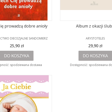
ię prowadzą dobre anioły
Album z okazji ślu
NT
PRODUCENT
CTWO DIECEZJALNE SANDOMIERZ
ARYSTOTELES
Cena
Cena
25,90 zł
29,90 zł
DO KOSZYKA
DO KOSZYKA
pność:
spodziewana dostawa
Dostępność:
spodziewana d