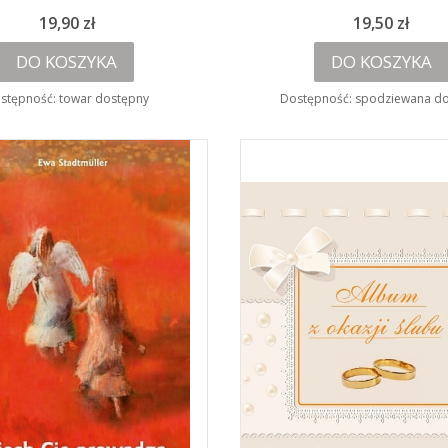
Cena
Cena
19,90 zł
19,50 zł
DO KOSZYKA
DO KOSZYKA
stępność:
towar dostępny
Dostępność:
spodziewana d