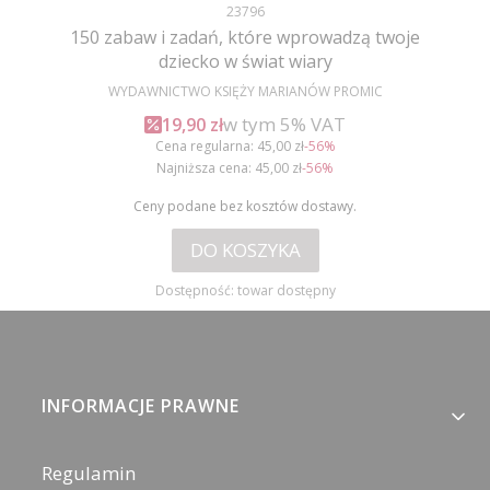
Kod produktu
23796
150 zabaw i zadań, które wprowadzą twoje
dziecko w świat wiary
PRODUCENT
WYDAWNICTWO KSIĘŻY MARIANÓW PROMIC
w tym %s VAT
Cena promocyjna brutto
w tym
5%
VAT
19,90 zł
Cena regularna:
45,00 zł
-56%
Najniższa cena:
45,00 zł
-56%
Ceny podane bez kosztów dostawy.
DO KOSZYKA
Dostępność:
towar dostępny
Linki w stopce
INFORMACJE PRAWNE
Regulamin