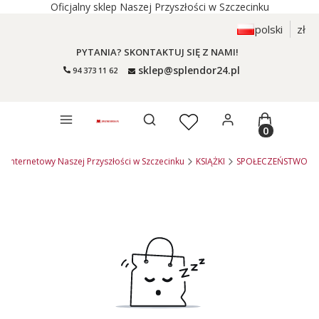
Oficjalny sklep Naszej Przyszłości w Szczecinku
polski
zł
PYTANIA? SKONTAKTUJ SIĘ Z NAMI!
sklep@splendor24.pl
94 373 11 62
Otwórz wyszukiwarkę
Produkty 
ep internetowy Naszej Przyszłości w Szczecinku
KSIĄŻKI
SPOŁECZEŃSTWO